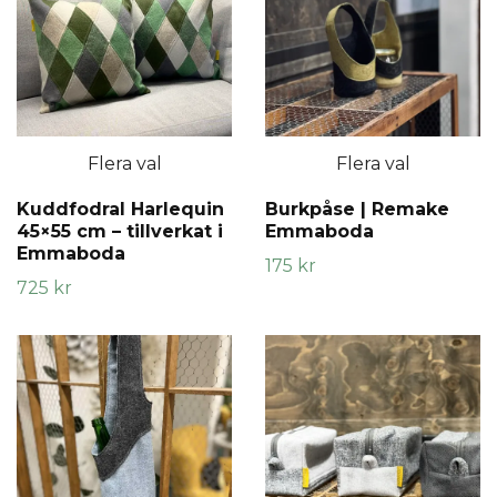
Flera val
Flera val
Kuddfodral Harlequin
Burkpåse | Remake
45×55 cm – tillverkat i
Emmaboda
Emmaboda
175 kr
725 kr