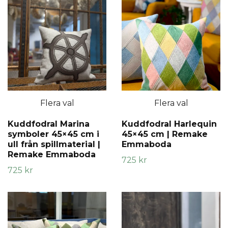
Flera val
Flera val
Kuddfodral Marina
Kuddfodral Harlequin
symboler 45×45 cm i
45×45 cm | Remake
ull från spillmaterial |
Emmaboda
Remake Emmaboda
725 kr
725 kr